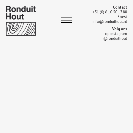
Contact
+31 (0) 6 10 50 17 88
Soest
info@ronduithout.nl
Volg ons
op instagram
@ronduithout