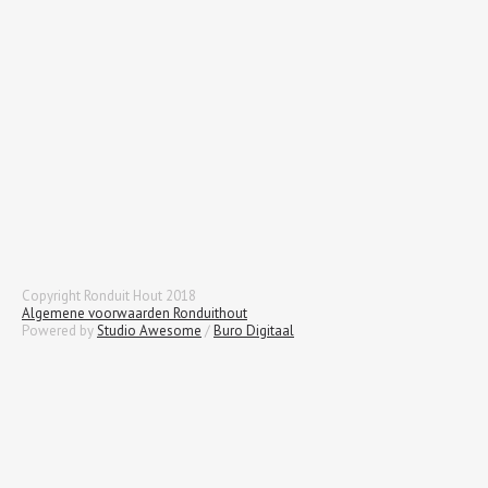
Copyright Ronduit Hout 2018
Algemene voorwaarden Ronduithout
Powered by
Studio Awesome
/
Buro Digitaal