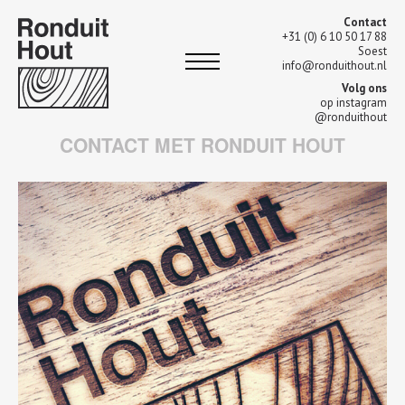
Contact
+31 (0) 6 10 50 17 88
Soest
info@ronduithout.nl
Volg ons
op instagram
@ronduithout
CONTACT MET RONDUIT HOUT