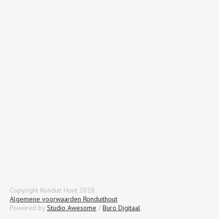
Copyright Ronduit Hout 2018
Algemene voorwaarden Ronduithout
Powered by
Studio Awesome
/
Buro Digitaal