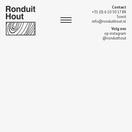
Contact
+31 (0) 6 10 50 17 88
Soest
info@ronduithout.nl
Volg ons
op instagram
@ronduithout