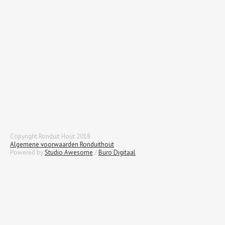
Copyright Ronduit Hout 2018
Algemene voorwaarden Ronduithout
Powered by
Studio Awesome
/
Buro Digitaal