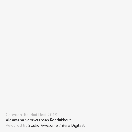
Copyright Ronduit Hout 2018
Algemene voorwaarden Ronduithout
Powered by
Studio Awesome
/
Buro Digitaal