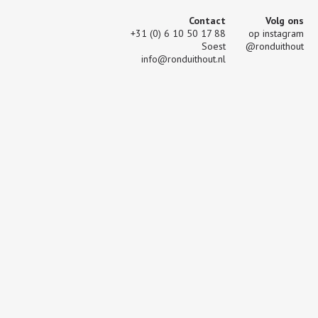
Contact
Volg ons
+31 (0) 6 10 50 17 88
op instagram
Soest
@ronduithout
info@ronduithout.nl