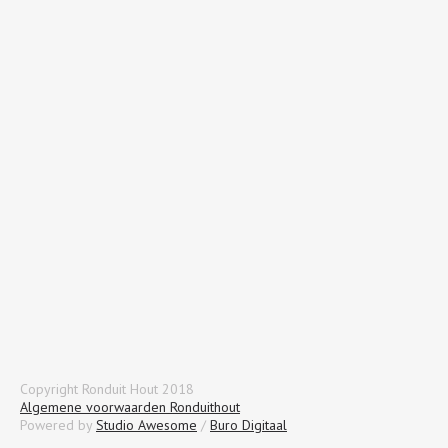
Copyright Ronduit Hout 2018
Algemene voorwaarden Ronduithout
Powered by
Studio Awesome
/
Buro Digitaal