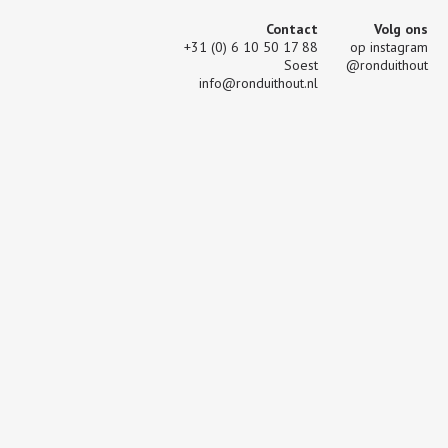
Contact
Volg ons
+31 (0) 6 10 50 17 88
op instagram
Soest
@ronduithout
info@ronduithout.nl