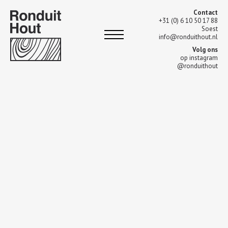
Contact
+31 (0) 6 10 50 17 88
Soest
info@ronduithout.nl
Volg ons
op instagram
@ronduithout