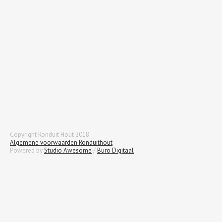
Copyright Ronduit Hout 2018
Algemene voorwaarden Ronduithout
Powered by
Studio Awesome
/
Buro Digitaal