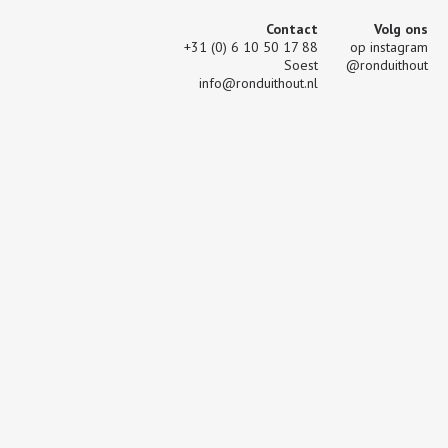
Contact
Volg ons
+31 (0) 6 10 50 17 88
op instagram
Soest
@ronduithout
info@ronduithout.nl