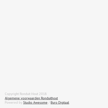
Copyright Ronduit Hout 2018
Algemene voorwaarden Ronduithout
Powered by
Studio Awesome
/
Buro Digitaal