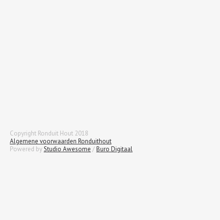
Copyright Ronduit Hout 2018
Algemene voorwaarden Ronduithout
Powered by
Studio Awesome
/
Buro Digitaal