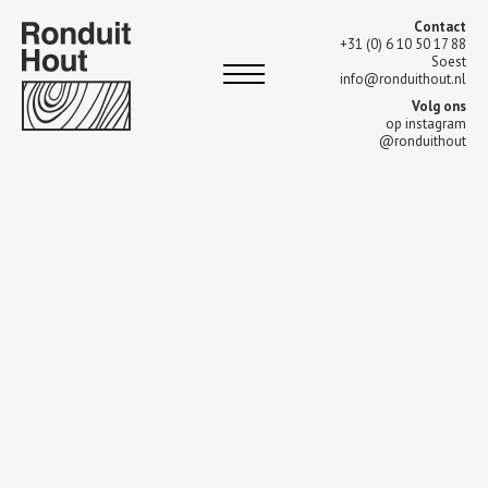
Contact
+31 (0) 6 10 50 17 88
Soest
info@ronduithout.nl
Volg ons
op instagram
@ronduithout