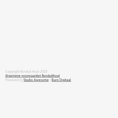
Copyright Ronduit Hout 2018
Algemene voorwaarden Ronduithout
Powered by
Studio Awesome
/
Buro Digitaal