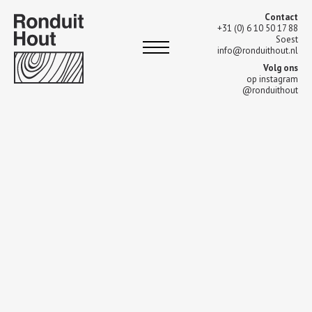
Contact
+31 (0) 6 10 50 17 88
Soest
info@ronduithout.nl
Volg ons
op instagram
@ronduithout