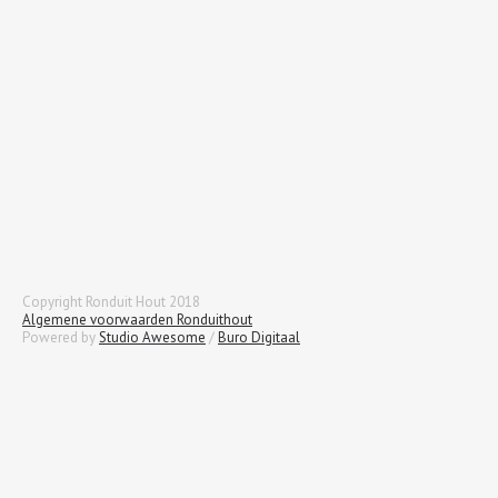
Copyright Ronduit Hout 2018
Algemene voorwaarden Ronduithout
Powered by
Studio Awesome
/
Buro Digitaal