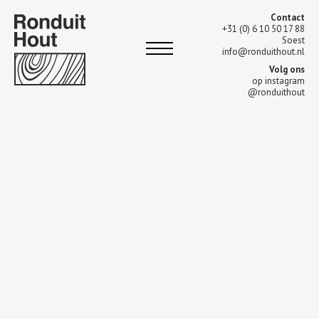
Contact
+31 (0) 6 10 50 17 88
Soest
info@ronduithout.nl
Volg ons
op instagram
@ronduithout