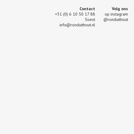
Contact
Volg ons
+31 (0) 6 10 50 17 88
op instagram
Soest
@ronduithout
info@ronduithout.nl