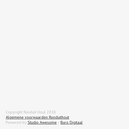
Copyright Ronduit Hout 2018
Algemene voorwaarden Ronduithout
Powered by
Studio Awesome
/
Buro Digitaal