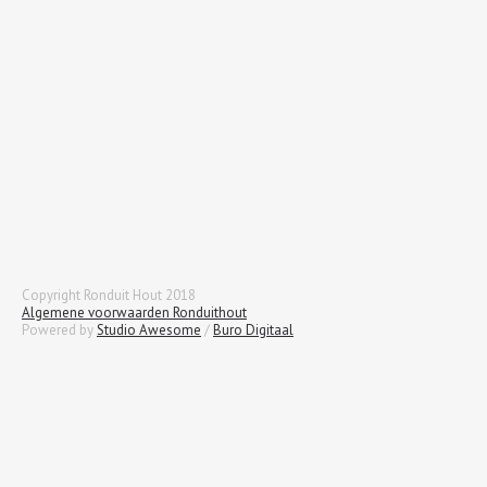
Copyright Ronduit Hout 2018
Algemene voorwaarden Ronduithout
Powered by
Studio Awesome
/
Buro Digitaal