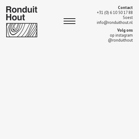
Contact
+31 (0) 6 10 50 17 88
Soest
info@ronduithout.nl
Volg ons
op instagram
@ronduithout