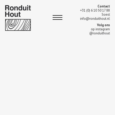
Contact
+31 (0) 6 10 50 17 88
Soest
info@ronduithout.nl
Volg ons
op instagram
@ronduithout