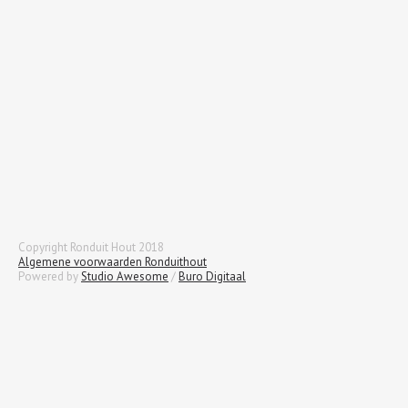
Copyright Ronduit Hout 2018
Algemene voorwaarden Ronduithout
Powered by
Studio Awesome
/
Buro Digitaal